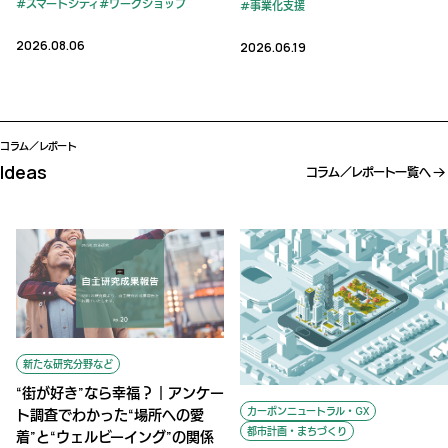
たユースケース開発実証調査／
スマートシティ
ワークショップ
事業化支援
オープン・イノベーション創出
に関する調査等業務
2026.08.06
2026.06.19
コラム／レポート
Ideas
コラム／レポート一覧へ
新たな研究分野など
“街が好き”なら幸福？｜アンケー
カーボンニュートラル・GX
ト調査でわかった“場所への愛
都市計画・まちづくり
着”と“ウェルビーイング”の関係