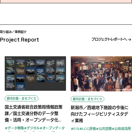
取り組み／事例紹介
Project Report
プロジェクトレポートへ
都市計画・まちづくり
都市計画・まちづくり
国土交通省総合政策局情報政策
新潟市／西堀地下施設の今後に
課／国土交通分野のデータ整
向けたフィージビリティスタデ
備・活用・オープンデータ化
ィ業務
（Project LINKS）の推進に向け
データ戦略
デジタル
オープンデータ
F/S
LCC評価
公共空間
公有地活用