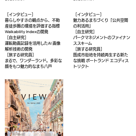
［インタビュー］
［インタビュー］
暮らしやすさの観点から、不動
魅力あるまちづくり『公共空間
産徒歩圏の環境を評価する指標
の利活用』
Walkability Indexの開発
［自主研究］
［自主研究］
パークマネジメントのファイナン
運転動画記録を活用したAI 画像
ススキーム
解析技術の開発
［旅する研究員］
［旅する研究員］
既成市街地を持続再生する新た
まるで、ワンダーランド。多彩な
な挑戦 ポートランド エコディス
顔をもつ魅力的なまち八戸
トリクト