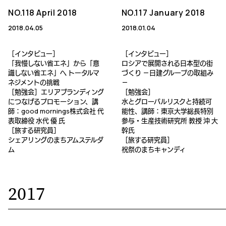
NO.118 April 2018
NO.117 January 2018
2018.04.05
2018.01.04
［インタビュー］
［インタビュー］
「我慢しない省エネ」から「意
ロシアで展開される日本型の街
識しない省エネ」へ トータルマ
づくり －日建グループの取組み
ネジメントの挑戦
－
［勉強会］エリアブランディング
［勉強会］
につなげるプロモーション、講
水とグローバルリスクと持続可
師：good mornings株式会社 代
能性、講師：東京大学総長特別
表取締役 水代 優 氏
参与・生産技術研究所 教授 沖 大
［旅する研究員］
幹氏
シェアリングのまちアムステルダ
［旅する研究員］
ム
祝祭のまちキャンディ
2017