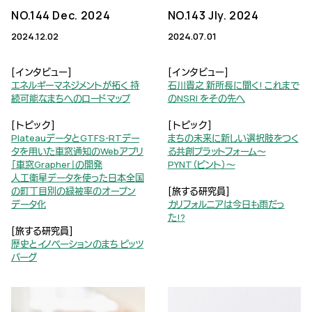
NO.144 Dec. 2024
NO.143 Jly. 2024
2024.12.02
2024.07.01
[インタビュー]
[インタビュー]
エネルギーマネジメントが拓く 持
石川貴之 新所長に聞く! これまで
続可能なまちへのロードマップ
のNSRI をその先へ
[トピック]
[トピック]
PlateauデータとGTFS-RTデー
まちの未来に新しい選択肢をつく
タを用いた車窓通知のWebアプリ
る共創プラットフォーム～
「車窓Grapher」の開発
PYNT（ピント）～
人工衛星データを使った日本全国
の町丁目別の緑被率のオープン
[旅する研究員]
データ化
カリフォルニアは今日も雨だっ
た!?
[旅する研究員]
歴史とイノベーションのまち ピッツ
バーグ