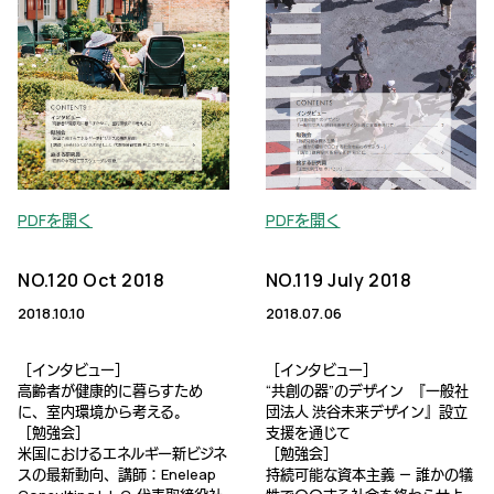
PDFを開く
PDFを開く
NO.120 Oct 2018
NO.119 July 2018
2018.10.10
2018.07.06
［インタビュー］
［インタビュー］
高齢者が健康的に暮らすため
“共創の器”のデザイン 『一般社
に、室内環境から考える。
団法人 渋谷未来デザイン』設立
［勉強会］
支援を通じて
米国におけるエネルギー新ビジネ
［勉強会］
スの最新動向、講師：Eneleap
持続可能な資本主義 － 誰かの犠