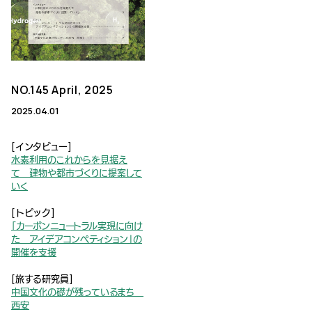
NO.145 April, 2025
2025.04.01
[インタビュー]
水素利用のこれからを見据え
て 建物や都市づくりに提案して
いく
[トピック]
「カーボンニュートラル実現に向け
た アイデアコンペティション」の
開催を支援
[旅する研究員]
中国文化の礎が残っているまち
西安