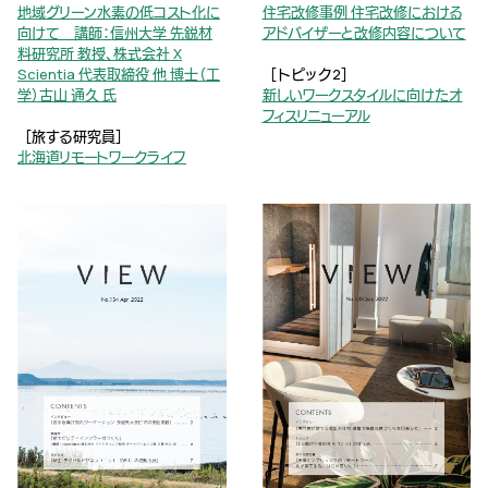
地域グリーン水素の低コスト化に
住宅改修事例 住宅改修における
向けて 講師：信州大学 先鋭材
アドバイザーと改修内容について
料研究所 教授、株式会社 X
Scientia 代表取締役 他 博士（工
［トピック2］
学）古山 通久 氏
新しいワークスタイルに向けたオ
フィスリニューアル
［旅する研究員］
北海道リモートワークライフ