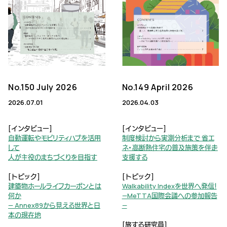
No.150 July 2026
No.149 April 2026
2026.07.01
2026.04.03
[インタビュー]
[インタビュー]
自動運転やモビリティハブを活用
制度検討から実測分析まで 省エ
して
ネ・高断熱住宅の普及施策を伴走
人が主役のまちづくりを目指す
支援する
[トピック]
[トピック]
建築物ホールライフカーボンとは
Walkability Indexを世界へ発信！
何か
—MeTTA国際会議への参加報告
— Annex89から見える世界と日
—
本の現在地
[旅する研究員]