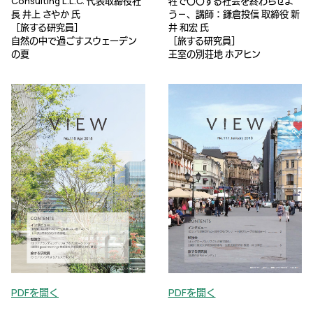
Consulting L.L.C. 代表取締役社
牲で〇〇する社会を終わらせよ
長 井上 さやか 氏
う－、講師：鎌倉投信 取締役 新
［旅する研究員］
井 和宏 氏
自然の中で過ごすスウェーデン
［旅する研究員］
の夏
王室の別荘地 ホアヒン
PDFを開く
PDFを開く