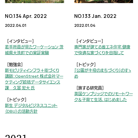
NO.134 Apr. 2022
NO.133 Jan. 2022
2022.04.01
2022.01.04
［インタビュー］
［インタビュー］
若手所員が見たワーケーション 茨
専門家が建てる省エネ住宅 健康
城県大洗町での実証実験
で快適な家づくりを目指して
［勉強会］
［トピック］
新モビリティインフラ＋街づくり
『公園が主役のまちづくり』のすゝ
講師：OpenStreet 株式会社マー
め
ケティング統括データサイエンス
課 久冨 宏大 氏
［旅する研究員］
英国ケンブリッジでのリモートワー
［トピック］
ク＆子育て生活、はじめました
新生 デジタルビジネスユニット
（DBU）の活動方針