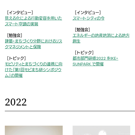
［インタビュー］
［インタビュー］
見える化による行動変容を用いた
スマートシティの今
スマート空調の実装
［勉強会］
［勉強会］
エネルギーの地産地消による地方
建築・まちづくり分野におけるリス
創生
クマネジメントと保険
［トピック］
［トピック］
都市部門研修2022 をIKE・
モビリティとまちづくりの連携に向
SUNPARK で開催
けた『第1回モビまち研シンポジウ
ム』の開催
2022