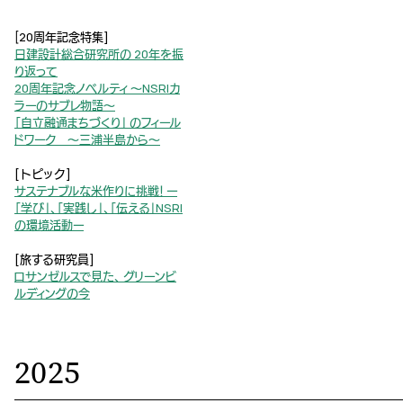
[20周年記念特集]
日建設計総合研究所の 20年を振
り返って
20周年記念ノベルティ ～NSRIカ
ラーのサブレ物語～
「自立融通まちづくり」 のフィール
ドワーク ～三浦半島から～
[トピック]
サステナブルな米作りに挑戦！ ー
「学び」、「実践し」、「伝える」NSRI
の環境活動ー
[旅する研究員]
ロサンゼルスで見た、 グリーンビ
ルディングの今
2025