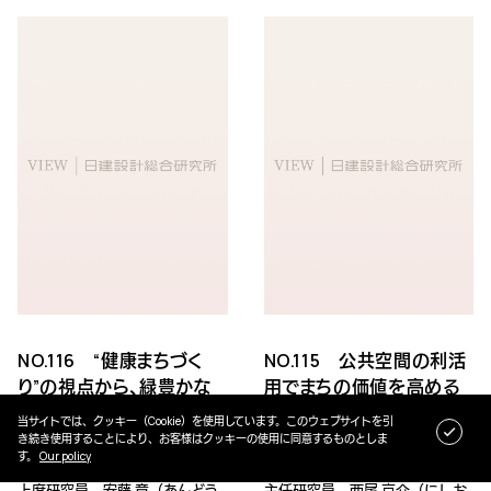
NO.116 “健康まちづく
NO.115 公共空間の利活
り”の視点から、緑豊かな
用でまちの価値を高める
移動空間を考える
方法について考える
当サイトでは、クッキー（Cookie）を使用しています。このウェブサイトを引
き続き使用することにより、お客様はクッキーの使用に同意するものとしま
す。
Our policy
2017.07.03
2017.05.31
上席研究員 安藤 章（あんどう
主任研究員 西尾 京介（にしお