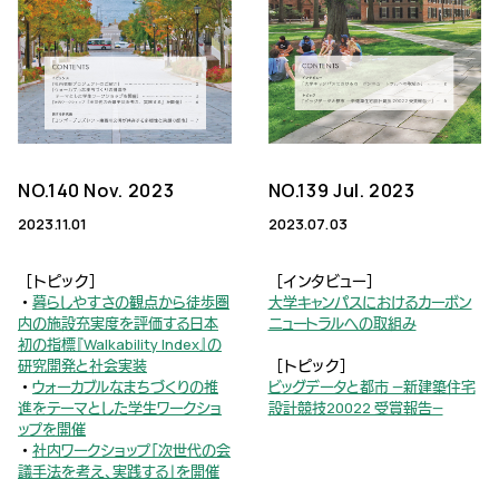
NO.140 Nov. 2023
NO.139 Jul. 2023
2023.11.01
2023.07.03
［トピック］
［インタビュー］
・
暮らしやすさの観点から徒歩圏
大学キャンパスにおけるカーボン
内の施設充実度を評価する日本
ニュートラルへの取組み
初の指標『Walkability Index』の
研究開発と社会実装
［トピック］
・
ウォーカブルなまちづくりの推
ビッグデータと都市 —新建築住宅
進をテーマとした学生ワークショ
設計競技20022 受賞報告—
ップを開催
・
社内ワークショップ「次世代の会
議手法を考え、実践する」を開催