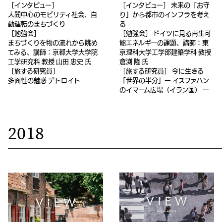
［インタビュー］
［インタビュー］ 未来の「お守
人間中心のモビリティ社会、自
り」から都市のインフラを考え
動運転のまちづくり
る
［勉強会］
［勉強会］ ドイツに見る再生可
まちづくりを物の流れから眺め
能エネルギーの課題、講師：東
てみる、講師：京都大学大学院
京理科大学工学部建築学科 教授
工学研究科 教授 山田 忠史 氏
倉渕 隆 氏
［旅する研究員］
［旅する研究員］ 今に生きる
多面性の魅惑 デトロイト
「世界の半分」ー イスファハン
のイマーム広場（イラン国） ー
2018