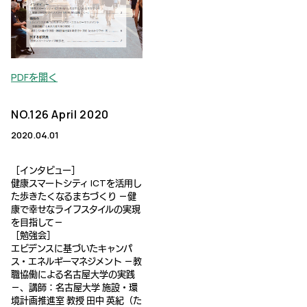
PDFを開く
NO.126 April 2020
2020.04.01
［インタビュー］
健康スマートシティ ICTを活用し
た歩きたくなるまちづくり －健
康で幸せなライフスタイルの実現
を目指して－
［勉強会］
エビデンスに基づいたキャンパ
ス・エネルギーマネジメント －教
職協働による名古屋大学の実践
－、講師：名古屋大学 施設・環
境計画推進室 教授 田中 英紀（た