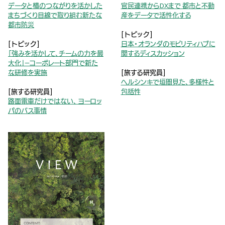
データと横のつながりを活かした
官民連携からDXまで 都市と不動
まちづくり目線で取り組む新たな
産をデータで活性化する
都市防災
[トピック]
[トピック]
日本・オランダのモビリティハブに
「強みを活かして、チームの力を最
関するディスカッション
大化」—コーポレート部門で新た
な研修を実施
[旅する研究員]
ヘルシンキで垣間見た、多様性と
[旅する研究員]
包括性
路面電車だけではない、 ヨーロッ
パのバス事情