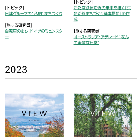
[トピック]
[トピック]
新たな鉄道沿線の未来を描く『京
日建グループの” 私的” まちづくり
急沿線まちづくり基本構想』の作
成
[旅する研究員]
自転車のまち、ドイツのミュンスタ
[旅する研究員]
ー
オーストラリア・アデレード“ なん
て素敵な日常”
2023