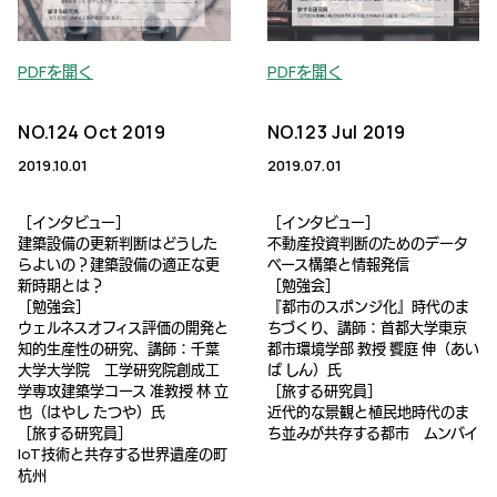
PDFを開く
PDFを開く
NO.124 Oct 2019
NO.123 Jul 2019
2019.10.01
2019.07.01
［インタビュー］
［インタビュー］
建築設備の更新判断はどうした
不動産投資判断のためのデータ
らよいの？建築設備の適正な更
ベース構築と情報発信
新時期とは？
［勉強会］
［勉強会］
『都市のスポンジ化』時代のま
ウェルネスオフィス評価の開発と
ちづくり、講師：首都大学東京
知的生産性の研究、講師：千葉
都市環境学部 教授 饗庭 伸（あい
大学大学院 工学研究院創成工
ば しん）氏
学専攻建築学コース 准教授 林 立
［旅する研究員］
也（はやし たつや）氏
近代的な景観と植民地時代のま
［旅する研究員］
ち並みが共存する都市 ムンバイ
IoT技術と共存する世界遺産の町
杭州