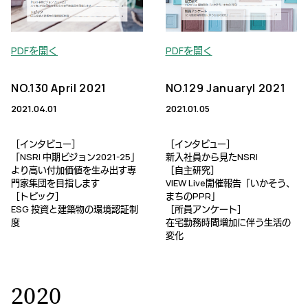
PDFを開く
PDFを開く
NO.130 April 2021
NO.129 Januaryl 2021
2021.04.01
2021.01.05
［インタビュー］
［インタビュー］
「NSRI 中期ビジョン2021-25」
新入社員から見たNSRI
より高い付加価値を生み出す専
［自主研究］
門家集団を目指します
VIEW Live開催報告「いかそう、
［トピック］
まちのPPR」
ESG 投資と建築物の環境認証制
［所員アンケート］
度
在宅勤務時間増加に伴う生活の
変化
2020