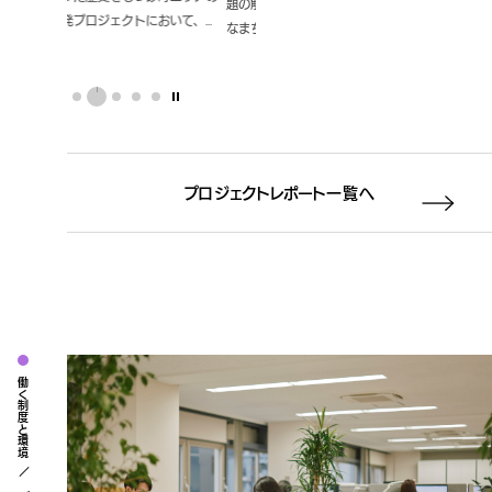
題の解決や公共貢献に資する良好
造物利活用調査等業
業が生きる重要伝統的建造物群保
対象に
空調
おいて、
なまちづくりの取組みが行われる
存地区に指定されている名古屋市
空調の
務
トの検討やま
よう、沿線のまちの将来像やその
の有松地区において、所有者の高
大空間
の策定を支
実現に向けた道筋を示し、これに
齢化等により、今後維持が困難と
推移を
では、長期
基づき官民が協働し、地域特性や
なる可能性のある民間所有の歴史
いる時
のなかで
限られた空間を最大限有効に活用
的建造物を、まちの活性化のため
の予測
したガイドラ
しながら、安全かつ快適で利便性
に活用する方針の策定、モデル整
ジェク
ジェクトメ
の高い個性的な都市空間を創出し
備計画の検討を目的としていま
の行動
畔高陽介さん
プロジェクトレポート一覧へ
ていくことを目指すために「大田
す。持続可能性を担保するため
効果的な
建設計総合
区鉄道沿線まちづくり構想
に、官民連携により、所有者以外
立する
夏樹で振り
（案）」を作成しました。
の第三者が歴史的建造物を改修・
た。
します。
活用する仕組みの在り方を検討し
ました。
働く制度と環境