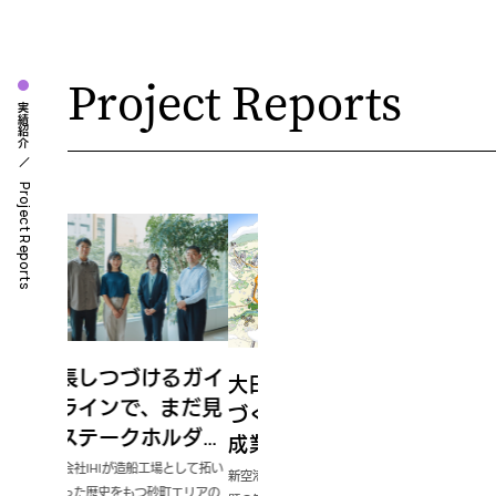
Project Reports
実績紹介
Project Reports
関西
けるガイ
大田区鉄道沿線まち
名古屋市 観光文化
戸大
、まだ見
づくり構想（案）作
交流局 歴史まちづ
ける
ホルダー
成業務
くり推進室／有松地
る化
む新たな
本事業
場として拓い
新空港線の整備とともに、地域課
区における歴史的建
本業務は、有松絞りという伝統産
与し
用する
町エリアの