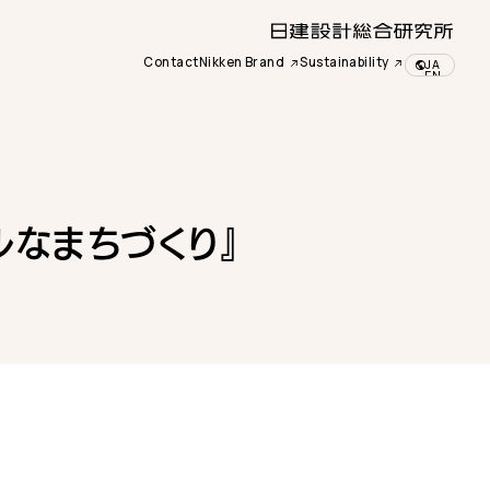
Contact
Nikken Brand
Sustainability
JA
EN
ルなまちづくり』