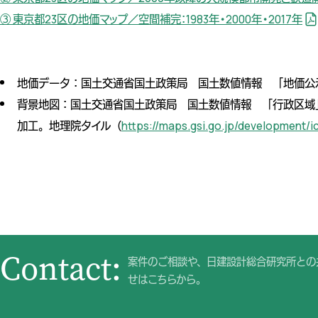
③ 東京都23区の地価マップ／空間補完：1983年・2000年・2017年
地価データ：国土交通省国土政策局 国土数値情報 「地価公
背景地図：国土交通省国土政策局 国土数値情報 「行政区域
加工。地理院タイル（
https://maps.gsi.go.jp/development/i
Contact:
案件のご相談や、日建設計総合研究所との
せはこちらから。