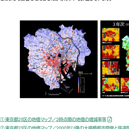
① 東京都23区の地価マップ／2時点間の地価の増減率等
② 東京都23区の地価マップ／2000年以降の大規模都市開発と鉄道