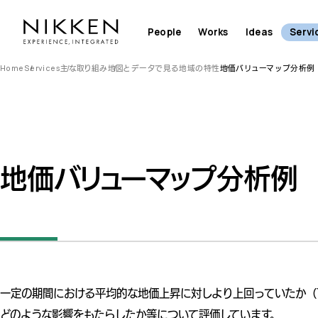
People
Works
Ideas
Servi
Home
Services
主な取り組み
地図とデータで見る地域の特性
地価バリューマップ分析例
地価バリューマップ分析例
一定の期間における平均的な地価上昇に対しより上回っていたか（
どのような影響をもたらしたか等について評価しています。